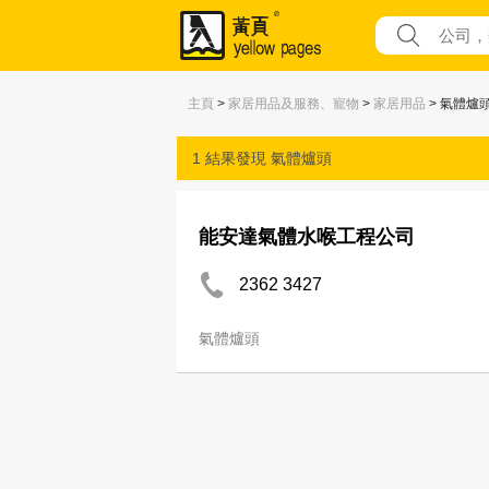
主頁
>
家居用品及服務、寵物
>
家居用品
> 氣體爐
1 結果發現
氣體爐頭
能安達氣體水喉工程公司
2362 3427
氣體爐頭