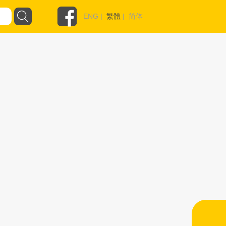
ENG
|
繁體
|
简体