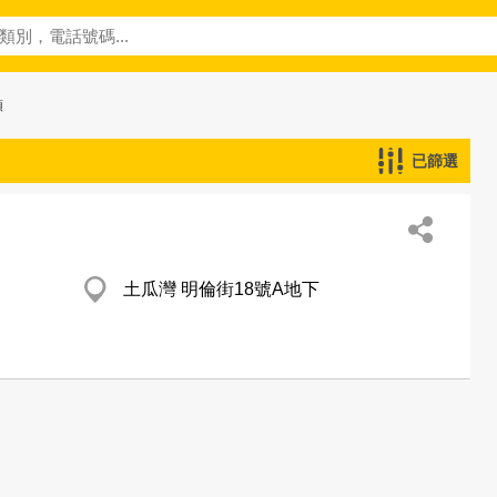
頭
已篩選
土瓜灣 明倫街18號A地下