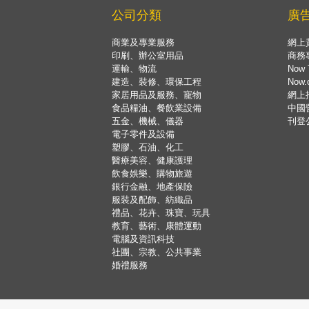
公司分類
廣
商業及專業服務
網上
印刷、辦公室用品
商務
運輸、物流
Now 
建造、裝修、環保工程
Now
家居用品及服務、寵物
網上
食品糧油、餐飲業設備
中國
五金、機械、儀器
刊登
電子零件及設備
塑膠、石油、化工
醫療美容、健康護理
飲食娛樂、購物旅遊
銀行金融、地產保險
服裝及配飾、紡織品
禮品、花卉、珠寶、玩具
教育、藝術、康體運動
電腦及資訊科技
社團、宗教、公共事業
婚禮服務