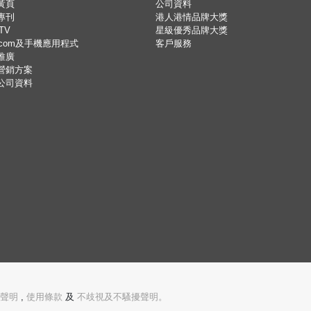
黃頁
公司資料
專刊
港人港情品牌大獎
TV
星級優秀品牌大獎
.com及手機應用程式
客戶服務
推廣
營銷方案
公司資料
聲明
,
使用條款
及
不歧視及不騷擾聲明。