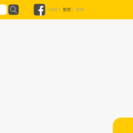
ENG
|
繁體
|
简体