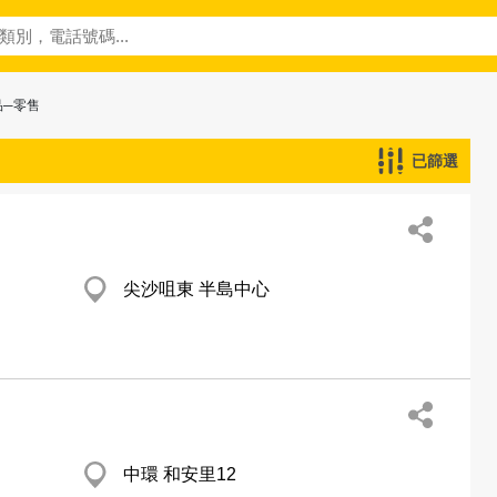
品─零售
已篩選
尖沙咀東 半島中心
中環 和安里12