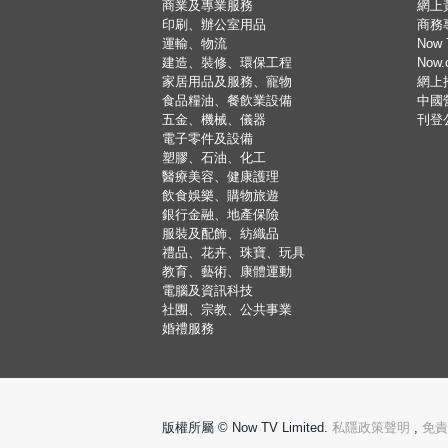
商業及專業服務
網上
印刷、辦公室用品
商務
運輸、物流
Now 
建造、裝修、環保工程
Now
家居用品及服務、寵物
網上
食品糧油、餐飲業設備
中國
五金、機械、儀器
刊登
電子零件及設備
塑膠、石油、化工
醫療美容、健康護理
飲食娛樂、購物旅遊
銀行金融、地產保險
服裝及配飾、紡織品
禮品、花卉、珠寶、玩具
教育、藝術、康體運動
電腦及資訊科技
社團、宗教、公共事業
婚禮服務
版權所屬 © Now TV Limited.
私隱政策聲明
,
免責