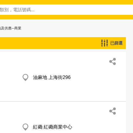
備及供應─商業
已篩選
油麻地 上海街296
紅磡 紅磡商業中心