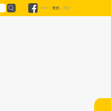
ENG
|
繁體
|
简体