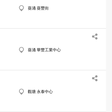
葵涌 葵豐街
葵涌 華豐工業中心
觀塘 永泰中心