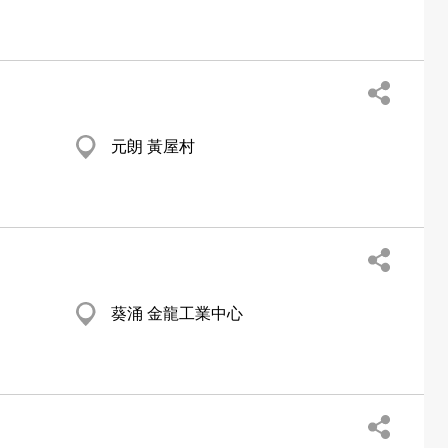
元朗 黃屋村
葵涌 金龍工業中心