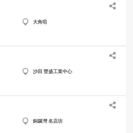
大角咀
沙田 豐盛工業中心
銅鑼灣 名店坊