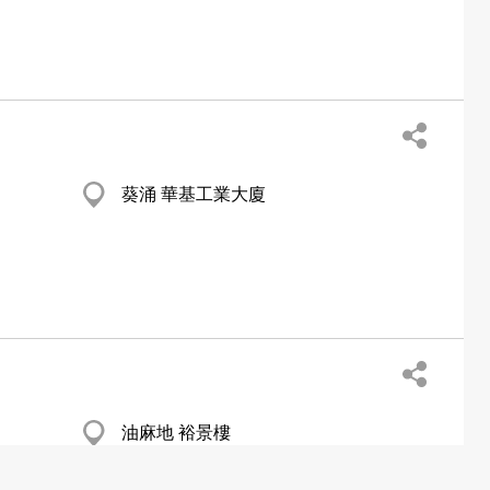
葵涌 華基工業大廈
油麻地 裕景樓