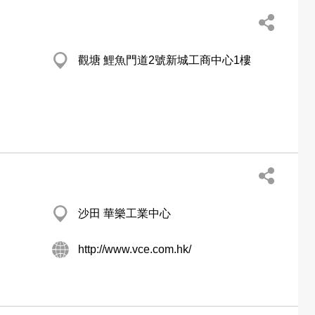
觀塘 鯉魚門道2號新城工商中心1樓
沙田 華樂工業中心
http://www.vce.com.hk/