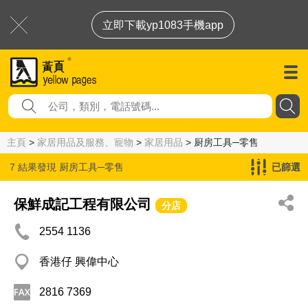
立即下載yp1083手機app
主頁
>
家居用品及服務、寵物
>
家居用品
> 厨房工具─零售
7 結果發現
厨房工具─零售
已篩選
保鮮成記工程有限公司
分店
2554 1136
香港仔 興偉中心
2816 7369