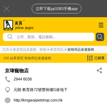
立即下載yp1083手機app
主頁
>
家居用品及服務、寵物
>
家居用品
> 寵物用品速遞服務
100 結果發現
寵物用品速遞服務
已篩選
京瑋寵物店
2944 6038
元朗 教育路72號豐裕樓G座地下
http://kingwaipetshop.com.hk