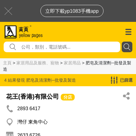
立即下載yp1083手機app
主頁
>
家居用品及服務、寵物
>
家居用品
> 肥皂及清潔劑─批發及製
造
4 結果發現
肥皂及清潔劑─批發及製造
已篩選
花王(香港)有限公司
分店
2893 6417
灣仔 東角中心
2633 6726