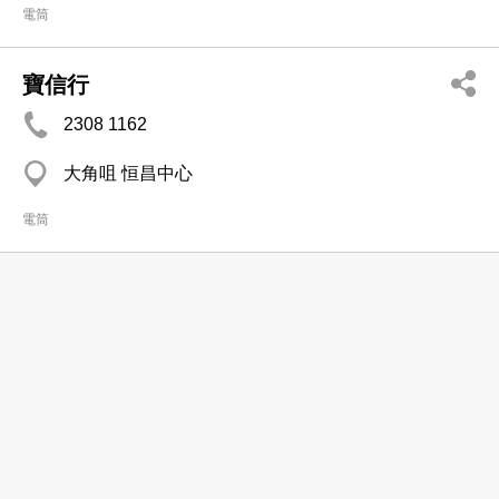
電筒
寶信行
2308 1162
大角咀 恒昌中心
電筒