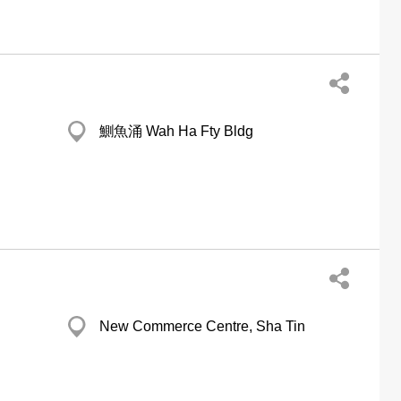
鰂魚涌 Wah Ha Fty Bldg
New Commerce Centre, Sha Tin