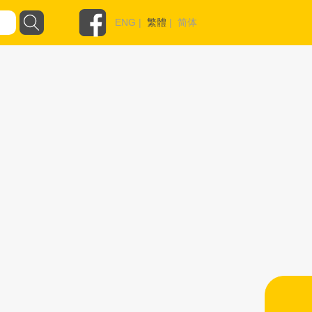
ENG
|
繁體
|
简体