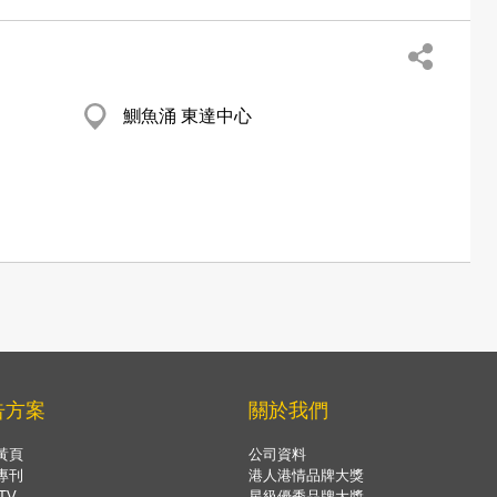
鰂魚涌 東達中心
告方案
關於我們
黃頁
公司資料
專刊
港人港情品牌大獎
TV
星級優秀品牌大獎