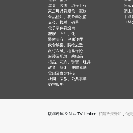
建造、裝修、環保工程
Now
家居用品及服務、寵物
網上
食品糧油、餐飲業設備
中國
五金、機械、儀器
刊登
電子零件及設備
塑膠、石油、化工
醫療美容、健康護理
飲食娛樂、購物旅遊
銀行金融、地產保險
服裝及配飾、紡織品
禮品、花卉、珠寶、玩具
教育、藝術、康體運動
電腦及資訊科技
社團、宗教、公共事業
婚禮服務
版權所屬 © Now TV Limited.
私隱政策聲明
,
免責