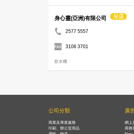
分店
身心靈(亞洲)有限公司
2577 5557
3106 3701
飲水機
公司分類
廣
商業及專業服務
網上
印刷、辦公室用品
商務
運輸、物流
Now 