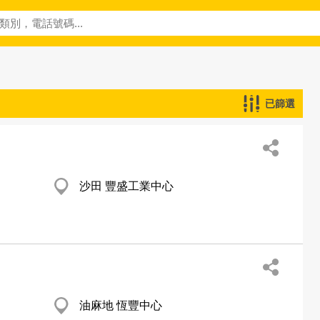
已篩選
沙田 豐盛工業中心
油麻地 恆豐中心