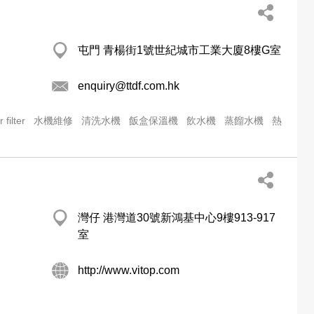
屯門 青楊街1號世紀城市工業大廈8樓G室
enquiry@ttdf.com.hk
 filter
水機維修
清洗水機
飯盒保溫機
飲水機
蒸餾水機
熱
灣仔 港灣道30號新鴻基中心9樓913-917
室
http://www.vitop.com