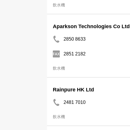
飲水機
Aparkson Technologies Co Ltd
2850 8633
2851 2182
飲水機
Rainpure HK Ltd
2481 7010
飲水機