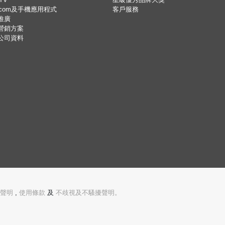
.com及手機應用程式
客戶服務
推廣
營銷方案
公司資料
聲明
,
使用條款
及
不歧視及不騷擾聲明。