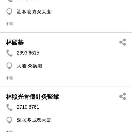
油麻地 嘉榮大廈
中醫
林國基
2693 6615
大埔 88廣場
中醫
林照光骨傷針灸醫館
2710 8761
深水埗 成都大廈