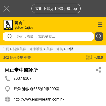
立即下載yp1083手機app
主頁
>
醫療美容、健康護理
>
美容、健美
> 中醫
202 結果發現
中醫
已篩選
尚正堂中醫診所
2637 6107
旺角 彌敦道655號9摟909室
http://www.enjoyhealth.com.hk