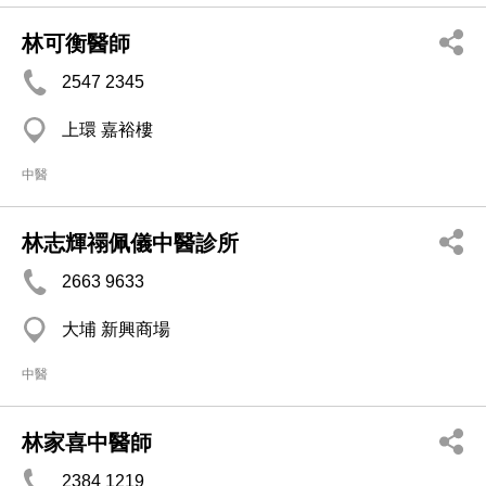
林可衡醫師
2547 2345
上環 嘉裕樓
中醫
林志輝禤佩儀中醫診所
2663 9633
大埔 新興商場
中醫
林家喜中醫師
2384 1219