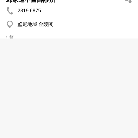
2819 6875
堅尼地城 金陵閣
中醫
Chan Kwong Fai Chinese Medical
Clinic
2850 5998
尖沙咀 良士大廈
中醫
Chan Lan Ying Foo Chow Chinese
Medical Clinic
2334 6223