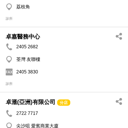
荔枝角
診所
卓嘉醫務中心
2405 2682
荃灣 友聯樓
2405 3830
診所
卓滙(亞洲)有限公司
分店
2722 7717
尖沙咀 愛賓商業大廈