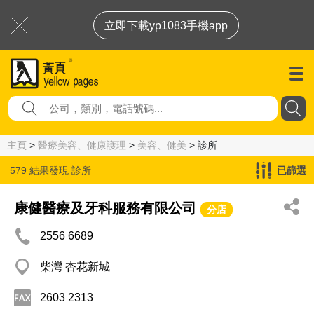
立即下載yp1083手機app
主頁
>
醫療美容、健康護理
>
美容、健美
> 診所
579 結果發現
診所
已篩選
康健醫療及牙科服務有限公司
分店
2556 6689
柴灣 杏花新城
2603 2313