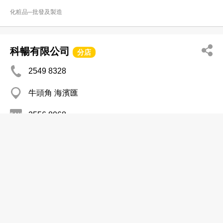
化粧品─批發及製造
科暢有限公司
分店
2549 8328
牛頭角 海濱匯
2556 8068
化粧品─批發及製造
美玳麗發展(香港)有限公司
2783 8002
長沙灣 中國宏興大廈