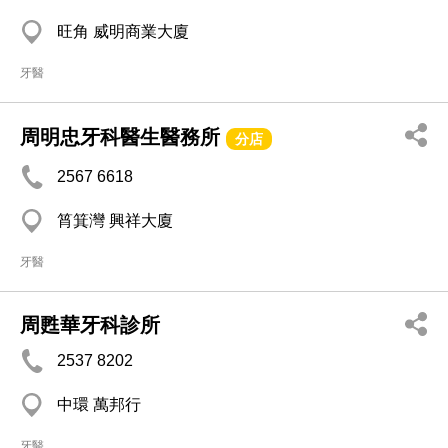
旺角 威明商業大廈
牙醫
周明忠牙科醫生醫務所
分店
2567 6618
筲箕灣 興祥大廈
牙醫
周甦華牙科診所
2537 8202
中環 萬邦行
牙醫