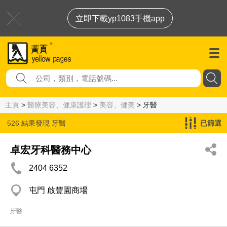
立即下載yp1083手機app
主頁
>
醫療美容、健康護理
>
美容、健美
> 牙醫
526 結果發現
牙醫
已篩選
卓宏牙科醫務中心
2404 6352
屯門 啟豐園商場
牙醫