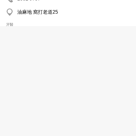
油麻地 窩打老道25
牙醫
林安泰牙醫醫務所
分店
2459 1878
屯門 華都花園商場
牙醫
林安泰牙醫醫務所有限公司
2613 1082
屯門 兆麟苑商業中心