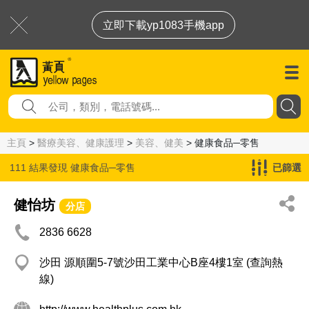
立即下載yp1083手機app
主頁
>
醫療美容、健康護理
>
美容、健美
> 健康食品─零售
111 結果發現
健康食品─零售
已篩選
健怡坊
分店
2836 6628
沙田 源順圍5-7號沙田工業中心B座4樓1室 (查詢熱
線)