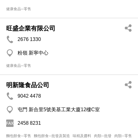
健康食品─零售
旺盛企業有限公司
2676 1330
粉嶺 新寧中心
健康食品─零售
明新隆食品公司
9042 4478
屯門 新合里5號美基工業大廈12樓C室
2458 8231
麵包餅食─零售
麵包餅食─批發及製造
味精及醬料
肉類─批發
肉類─零售