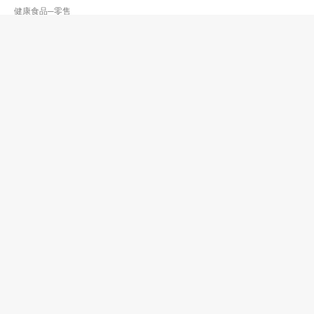
健康食品─零售
阿斯麥香港有限公司
2368 2772
銅鑼灣 糖街15-23號銅鑼灣中心商場9樓901室
2368 2778
http://yp.com.hk/Keyword/s-aximed/p1/zh
健康食品─批發及製造
健康食品─零售
食品製作及包裝
亮一有限公司
2433 9128
元朗 基達中心