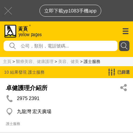
立即下載yp1083手機app
主頁
>
醫療美容、健康護理
>
美容、健美
> 護士服務
10 結果發現
護士服務
已篩選
卓健護理介紹所
2975 2391
九龍灣 宏天廣場
護士服務