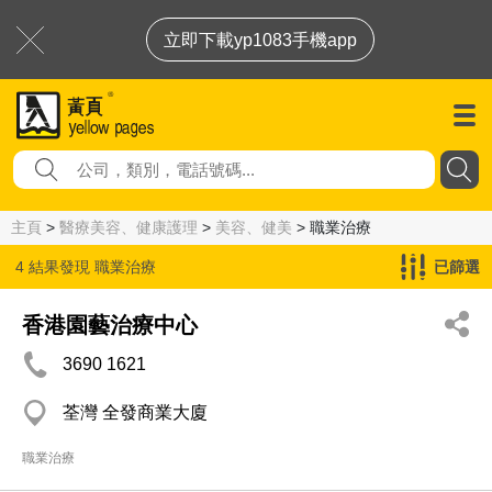
立即下載yp1083手機app
主頁
>
醫療美容、健康護理
>
美容、健美
> 職業治療
4 結果發現
職業治療
已篩選
香港園藝治療中心
3690 1621
荃灣 全發商業大廈
職業治療