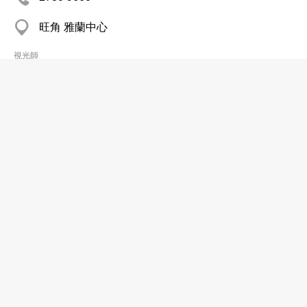
旺角 雅蘭中心
視光師
理大護眼(荃灣)中心
2245 9660
視光師
理大護眼(銅鑼灣)中心
2866 9660
銅鑼灣 時代廣場
視光師