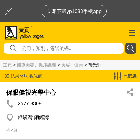
立即下載yp1083手機app
主頁
>
醫療美容、健康護理
>
美容、健美
> 視光師
35 結果發現
視光師
已篩選
保眼健視光學中心
2577 9309
銅鑼灣 銅鑼灣
視光師