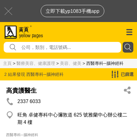
立即下載yp1083手機app
主頁
>
醫療美容、健康護理
>
美容、健美
> 西醫專科─腦神經科
2 結果發現
西醫專科─腦神經科
已篩選
高貴護醫生
2337 6033
旺角 卓健專科中心彌敦道 625 號雅蘭中心辦公樓二
期 4 樓
西醫專科─腦神經科