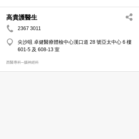
高貴護醫生
2367 3011
尖沙咀 卓健醫療體檢中心漢口道 28 號亞太中心 6 樓
601-5 及 608-13 室
西醫專科─腦神經科