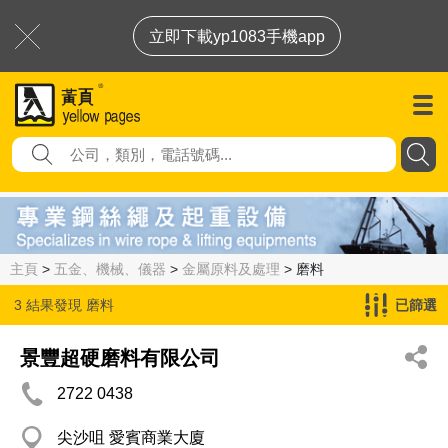
立即下載yp1083手機app
主頁
>
五金、機械、儀器
>
金屬原料及處理
> 磨料
3 結果發現
磨料
已篩選
景豐超硬磨料有限公司
2722 0438
尖沙咀 愛賓商業大廈