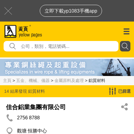
立即下載yp1083手機app
主頁
>
五金、機械、儀器
>
金屬原料及處理
> 鋁質材料
14 結果發現
鋁質材料
已篩選
佳合鋁業集團有限公司
2756 8788
觀塘 恒勝中心