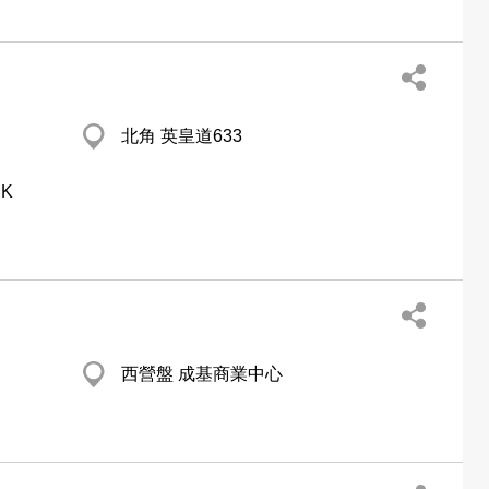
北角 英皇道633
HK
西營盤 成基商業中心