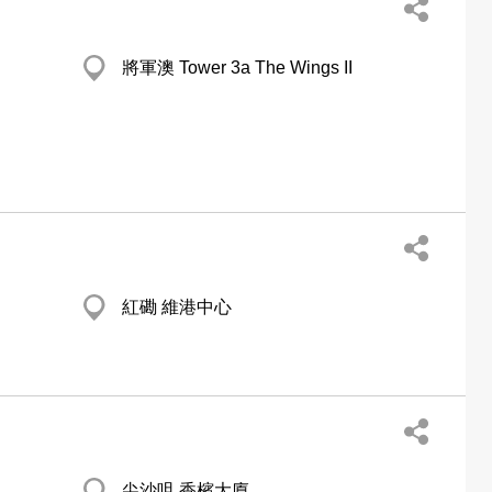
將軍澳 Tower 3a The Wings II
紅磡 維港中心
尖沙咀 香檳大廈