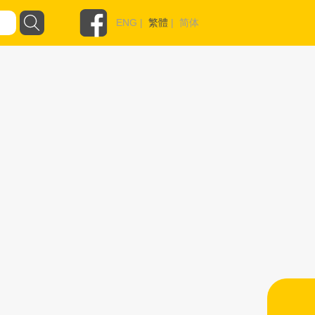
ENG
|
繁體
|
简体