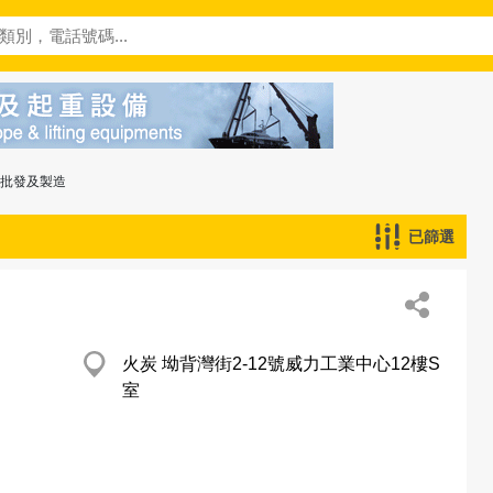
─批發及製造
已篩選
火炭 坳背灣街2-12號威力工業中心12樓S
室