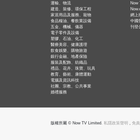
運輸、物流
Now 
建造、裝修、環保工程
Now
家居用品及服務、寵物
網上
食品糧油、餐飲業設備
中國
五金、機械、儀器
刊登
電子零件及設備
塑膠、石油、化工
醫療美容、健康護理
飲食娛樂、購物旅遊
銀行金融、地產保險
服裝及配飾、紡織品
禮品、花卉、珠寶、玩具
教育、藝術、康體運動
電腦及資訊科技
社團、宗教、公共事業
婚禮服務
版權所屬 © Now TV Limited.
私隱政策聲明
,
免責