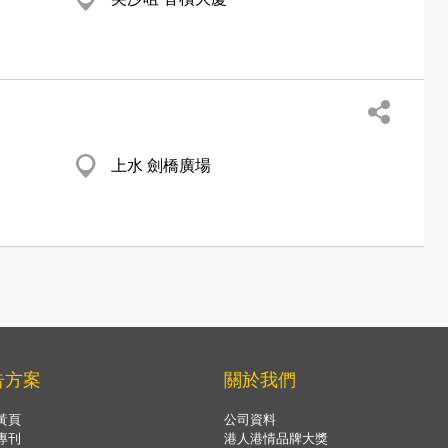
上水 劍橋廣場
告方案
關於我們
黃頁
公司資料
專刊
港人港情品牌大獎