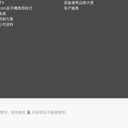
TV
星級優秀品牌大獎
.com及手機應用程式
客戶服務
推廣
營銷方案
公司資料
聲明
,
使用條款
及
不歧視及不騷擾聲明。