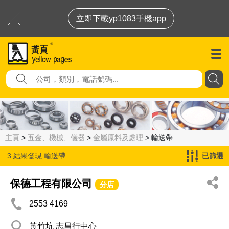
立即下載yp1083手機app
主頁
>
五金、機械、儀器
>
金屬原料及處理
> 輸送帶
3 結果發現
輸送帶
已篩選
保德工程有限公司
分店
2553 4169
黃竹坑 志昌行中心