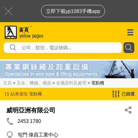
立即下載yp1083手機app
主頁
>
五金、機械、儀器
>
金屬原料及處理
> 電動機
15 結果發現
電動機
已篩選
威明亞洲有限公司
2453 1780
屯門 偉昌工業中心