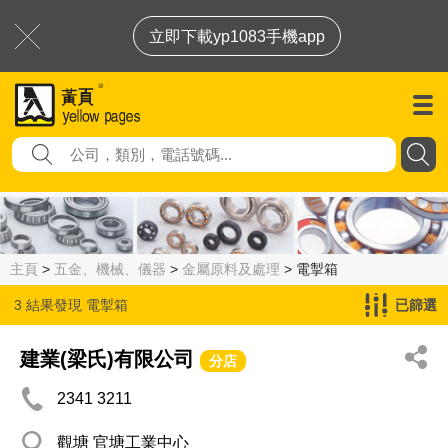
立即下載yp1083手機app
主頁
>
五金、機械、儀器
>
金屬原料及處理
> 電掣箱
3 結果發現
電掣箱
已篩選
建業(梁氏)有限公司
分店
2341 3211
觀塘 官塘工業中心