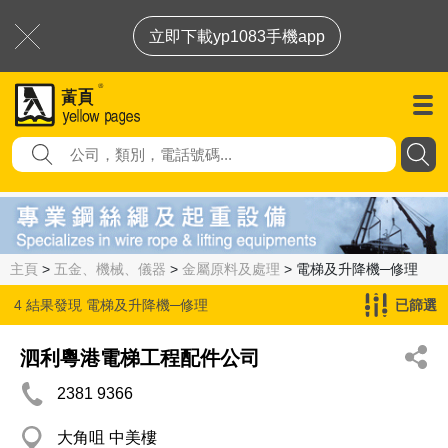
立即下載yp1083手機app
主頁
>
五金、機械、儀器
>
金屬原料及處理
> 電梯及升降機─修理
4 結果發現
電梯及升降機─修理
已篩選
泗利粵港電梯工程配件公司
2381 9366
大角咀 中美樓