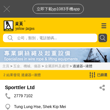
立即下載yp1083手機app
主頁
>
五金、機械、儀器
>
金屬原料及處理
> 過濾器─液體
2 結果發現
過濾器─液體
已篩選
Sporttler Ltd
2779 7102
Tung Lung Hse, Shek Kip Mei