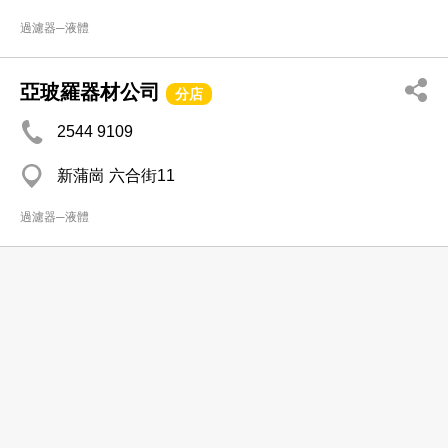
過濾器─液體
亞玻羅器材公司
分店
2544 9109
新蒲崗 六合街11
過濾器─液體