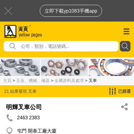
立即下載yp1083手機app
主頁
>
五金、機械、儀器
>
金屬原料及處理
> 叉車
21 結果發現
叉車
已篩選
明輝叉車公司
2463 2383
屯門 開泰工廠大廈