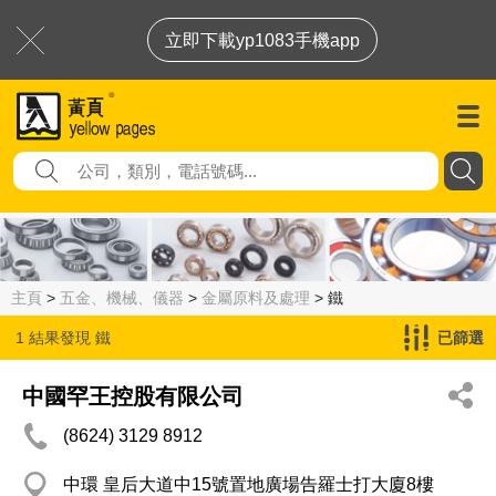
立即下載yp1083手機app
主頁
>
五金、機械、儀器
>
金屬原料及處理
> 鐵
1 結果發現
鐵
已篩選
中國罕王控股有限公司
(8624) 3129 8912
中環 皇后大道中15號置地廣場告羅士打大廈8樓