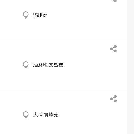
鴨脷洲
油麻地 文昌樓
大埔 御峰苑