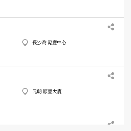
長沙灣 勵豐中心
元朗 順豐大廈