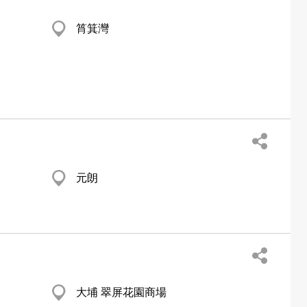
筲箕灣
元朗
大埔 翠屏花園商場