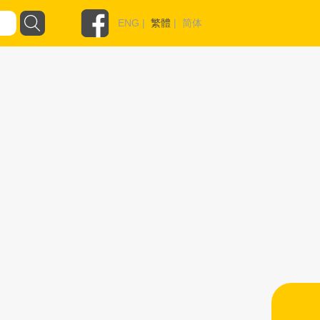
ENG
|
繁體
|
简体