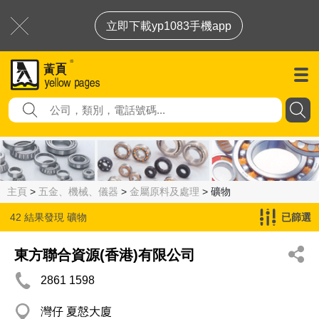
立即下載yp1083手機app
主頁
>
五金、機械、儀器
>
金屬原料及處理
> 礦物
42 結果發現
礦物
已篩選
東方聯合資源(香港)有限公司
2861 1598
灣仔 夏慤大廈