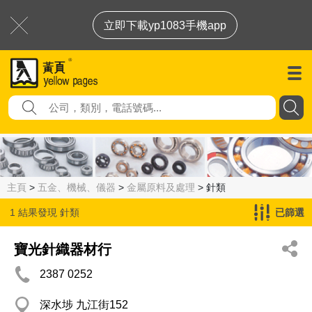
立即下載yp1083手機app
主頁
>
五金、機械、儀器
>
金屬原料及處理
> 針類
1 結果發現
針類
已篩選
寶光針織器材行
2387 0252
深水埗 九江街152