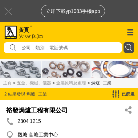
立即下載yp1083手機app
主頁
>
五金、機械、儀器
>
金屬原料及處理
> 焗爐─工業
2 結果發現
焗爐─工業
已篩選
裕發焗爐工程有限公司
2304 1215
觀塘 官塘工業中心