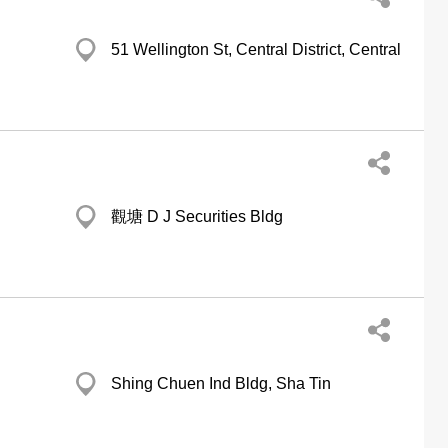
51 Wellington St, Central District, Central
觀塘 D J Securities Bldg
Shing Chuen Ind Bldg, Sha Tin