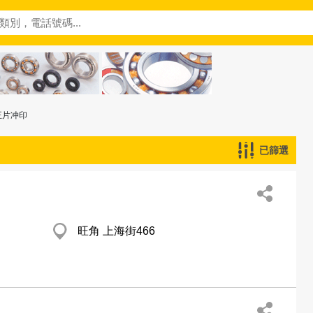
正片冲印
已篩選
旺角 上海街466