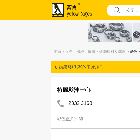
主頁
>
五金、機械、儀器
>
金屬原料及處理
> 彩色
8 結果發現
彩色正片冲印
特麗影沖中心
2332 3168
彩色正片冲印