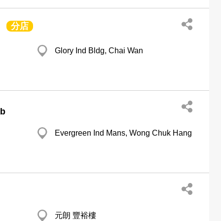
分店
Glory Ind Bldg, Chai Wan
ab
Evergreen Ind Mans, Wong Chuk Hang
元朗 豐裕樓