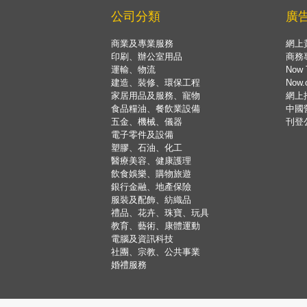
公司分類
廣
商業及專業服務
網上
印刷、辦公室用品
商務
運輸、物流
Now 
建造、裝修、環保工程
Now
家居用品及服務、寵物
網上
食品糧油、餐飲業設備
中國
五金、機械、儀器
刊登
電子零件及設備
塑膠、石油、化工
醫療美容、健康護理
飲食娛樂、購物旅遊
銀行金融、地產保險
服裝及配飾、紡織品
禮品、花卉、珠寶、玩具
教育、藝術、康體運動
電腦及資訊科技
社團、宗教、公共事業
婚禮服務