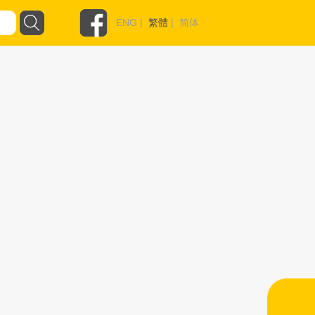
ENG
|
繁體
|
简体