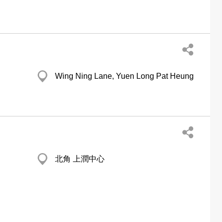
Wing Ning Lane, Yuen Long Pat Heung
北角 上潤中心