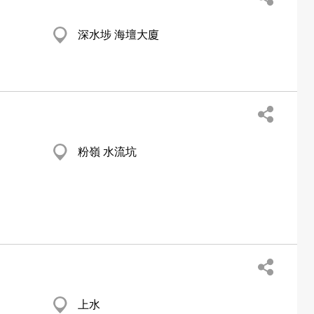
深水埗 海壇大廈
粉嶺 水流坑
上水