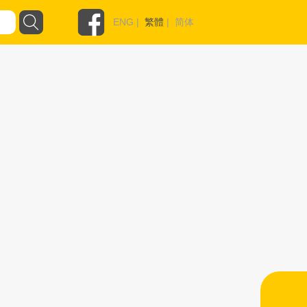
ENG
|
繁體
|
简体