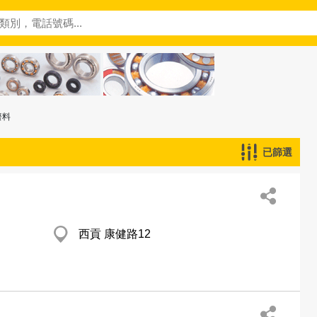
廢料
已篩選
西貢 康健路12