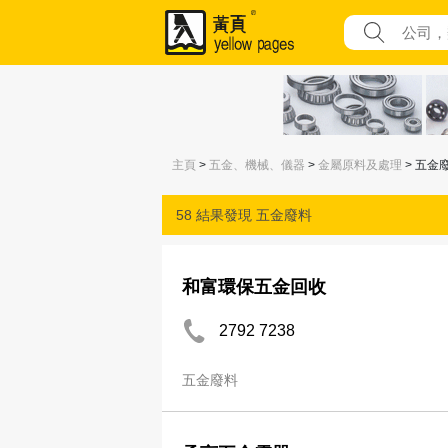
主頁
>
五金、機械、儀器
>
金屬原料及處理
> 五金
58 結果發現
五金廢料
和富環保五金回收
2792 7238
五金廢料