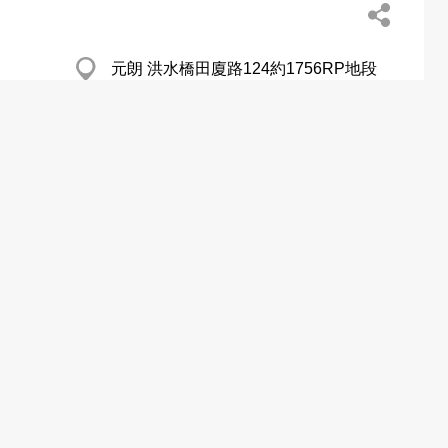
元朗 洪水橋田廈路124約1756RP地段
粉嶺 黑排仔村
天水圍 屏廈路