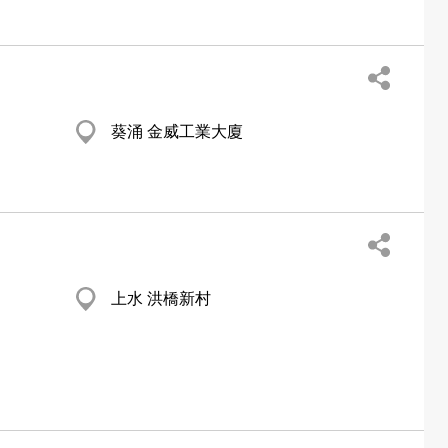
葵涌 金威工業大廈
上水 洪橋新村