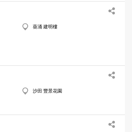
葵涌 建明樓
沙田 豐景花園