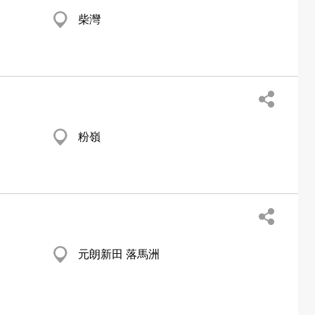
柴灣
粉嶺
元朗新田 落馬洲