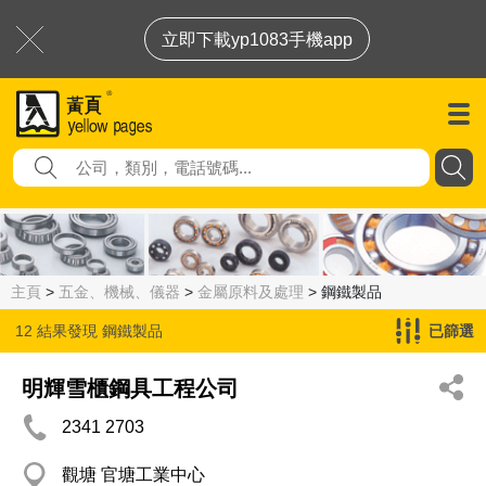
立即下載yp1083手機app
主頁
>
五金、機械、儀器
>
金屬原料及處理
> 鋼鐵製品
12 結果發現
鋼鐵製品
已篩選
明輝雪櫃鋼具工程公司
2341 2703
觀塘 官塘工業中心