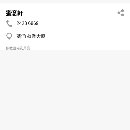
蜜意軒
2423 6869
葵涌 盈業大廈
佛教設備及用品
蓮緣佛教文物流通處
2833 6891
灣仔 兆威閣
佛教設備及用品
Fat Yau Yuen
2401 7640