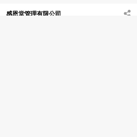
感恩堂管理有限公司
2980 3077
九龍塘 金巴倫道25
骨灰位
葵涌靈灰安置所
2365 5321
葵涌 永孝街13號
2176 4963
http://www.fehd.gov.hk
骨灰位