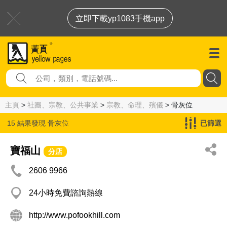
立即下載yp1083手機app
主頁
>
社團、宗教、公共事業
>
宗教、命理、殯儀
> 骨灰位
15 結果發現
骨灰位
已篩選
寶福山
分店
2606 9966
24小時免費諮詢熱線
http://www.pofookhill.com