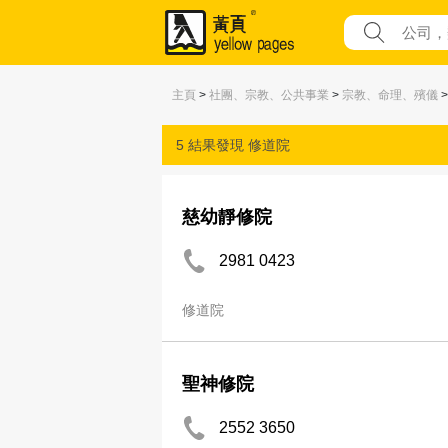
主頁
>
社團、宗教、公共事業
>
宗教、命理、殯儀
>
5 結果發現
修道院
慈幼靜修院
2981 0423
修道院
聖神修院
2552 3650