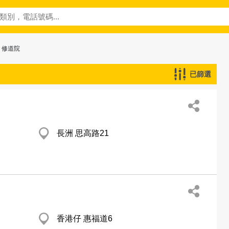
 修道院
已篩選
長洲 思高路21
香港仔 惠福道6