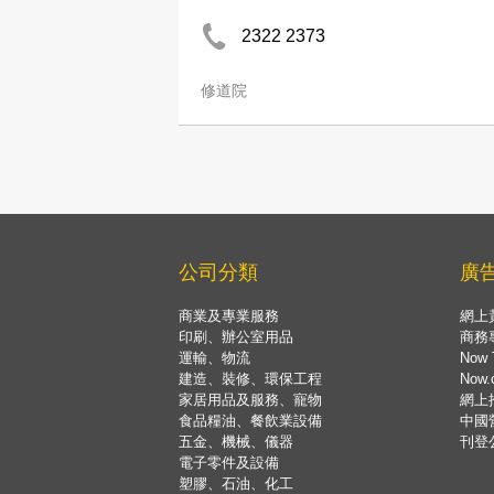
2322 2373
修道院
公司分類
廣
商業及專業服務
網上
印刷、辦公室用品
商務
運輸、物流
Now 
建造、裝修、環保工程
Now
家居用品及服務、寵物
網上
食品糧油、餐飲業設備
中國
五金、機械、儀器
刊登
電子零件及設備
塑膠、石油、化工