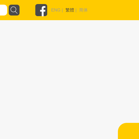
ENG
|
繁體
|
简体