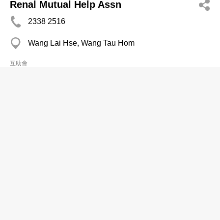
Renal Mutual Help Assn
2338 2516
Wang Lai Hse, Wang Tau Hom
互助會
Shek Pai Wan Est Pik Luk Hse Mutual
Committee
2167 6311
Pik Luk Hse, Aberdeen
互助會
土瓜灣區大廈聯會
2761 0860