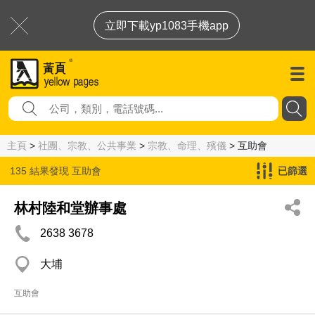
立即下載yp1083手機app
主頁
>
社團、宗教、公共事業
>
宗教、命理、殯儀
> 互助會
135 結果發現
互助會
已篩選
林村陸和堂辦事處
2638 3678
大埔
互助會