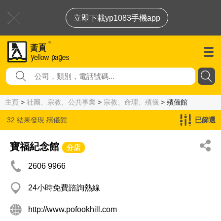
立即下載yp1083手機app
主頁
>
社團、宗教、公共事業
>
宗教、命理、殯儀
> 殯儀館
32 結果發現
殯儀館
已篩選
寶福紀念館
分店
2606 9966
24小時免費諮詢熱線
http://www.pofookhill.com