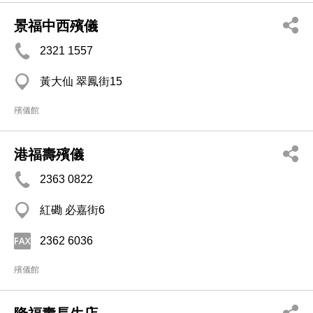
景福中西殯儀
2321 1557
黃大仙 翠鳳街15
殯儀館
港福壽殯儀
2363 0822
紅磡 必嘉街6
2362 6036
殯儀館