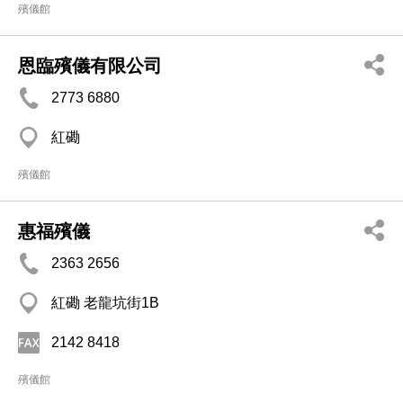
殯儀館
恩臨殯儀有限公司
2773 6880
紅磡
殯儀館
惠福殯儀
2363 2656
紅磡 老龍坑街1B
2142 8418
殯儀館