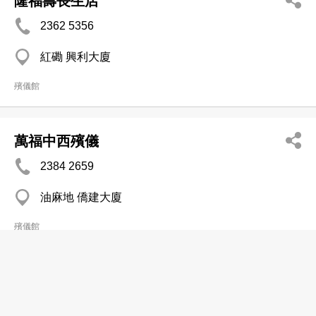
隆福壽長生店
2362 5356
紅磡 興利大廈
殯儀館
萬福中西殯儀
2384 2659
油麻地 僑建大廈
殯儀館
福勝企業有限公司
2693 2260