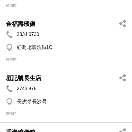
殯儀館
金福壽殯儀
2334 0730
紅磡 老龍坑街1C
殯儀館
垣記號長生店
2743 8781
長沙灣 長沙灣
殯儀館