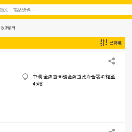
> 政府部門
已篩選
中環 金鐘道66號金鐘道政府合署42樓至
45樓