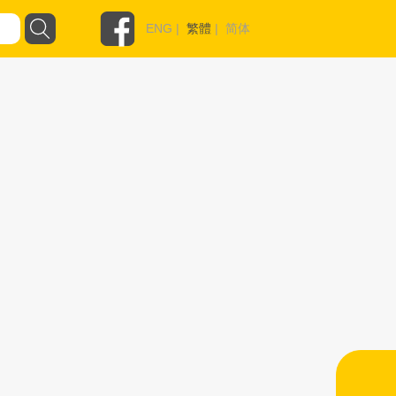
ENG
|
繁體
|
简体