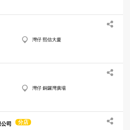
灣仔 熙信大廈
灣仔 銅鑼灣廣場
分店
限公司