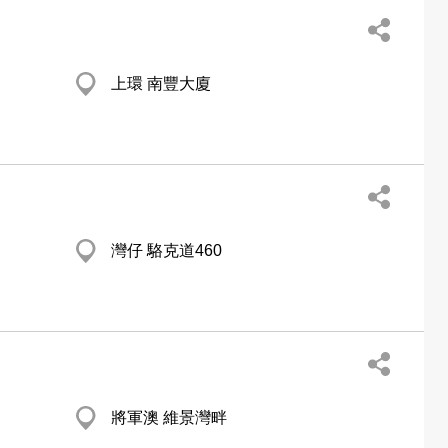
上環 南豐大廈
灣仔 駱克道460
將軍澳 維景灣畔