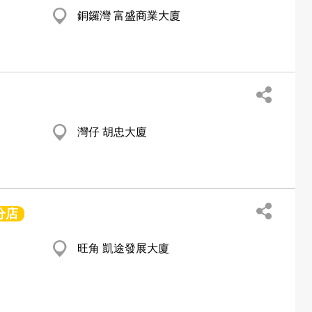
銅鑼灣 富盛商業大廈
灣仔 胡忠大廈
分店
旺角 凱途發展大廈