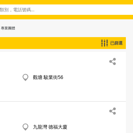
> 專業團體
已篩選
觀塘 駿業街56
九龍灣 德福大廈