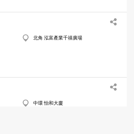
北角 泓富產業千禧廣場
中環 怡和大廈