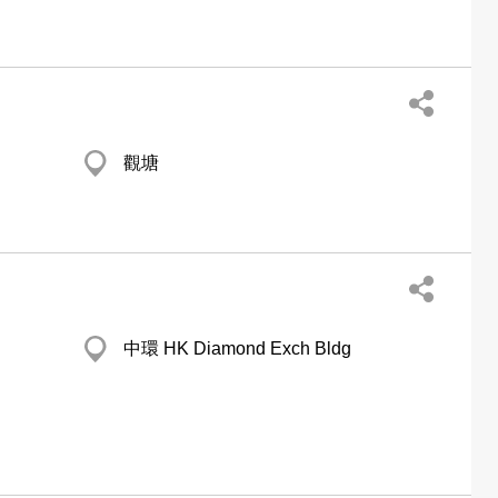
觀塘
中環 HK Diamond Exch Bldg