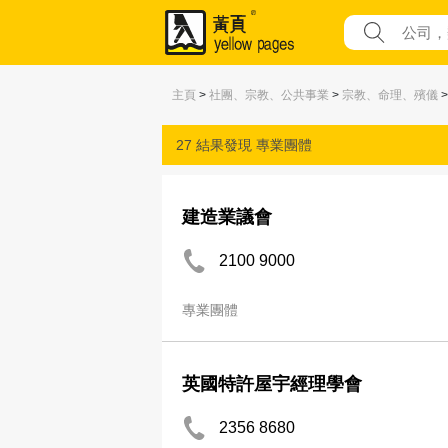
主頁
>
社團、宗教、公共事業
>
宗教、命理、殯儀
27 結果發現
專業團體
建造業議會
2100 9000
專業團體
英國特許屋宇經理學會
2356 8680