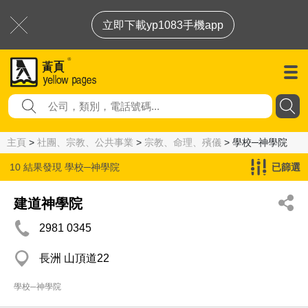
立即下載yp1083手機app
主頁
>
社團、宗教、公共事業
>
宗教、命理、殯儀
> 學校─神學院
10 結果發現
學校─神學院
已篩選
建道神學院
2981 0345
長洲 山頂道22
學校─神學院