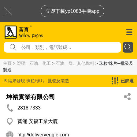
立即下載yp1083手機app
主頁
>
塑膠、石油、化工
>
石油、煤、其他燃料
> 珠粒/珠片─批發及
製造
5 結果發現
珠粒/珠片─批發及製造
已篩選
坤裕實業有限公司
2818 7333
葵涌 安福工業大廈
http://deliverveggie.com