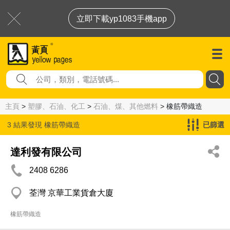
立即下載yp1083手機app
主頁
>
塑膠、石油、化工
>
石油、煤、其他燃料
> 橡筋帶織造
3 結果發現
橡筋帶織造
已篩選
達利發有限公司
2408 6286
荃灣 京華工業貨倉大廈
橡筋帶織造