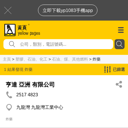
立即下載yp1083手機app
主頁
>
塑膠、石油、化工
>
石油、煤、其他燃料
> 炸藥
1 結果發現
炸藥
已篩選
亨達 亞洲 有限公司
2517 4823
九龍灣 九龍灣工業中心
炸藥