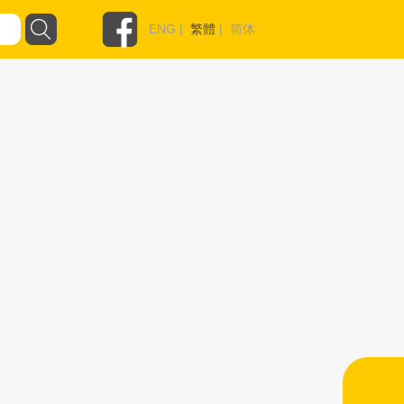
ENG
|
繁體
|
简体