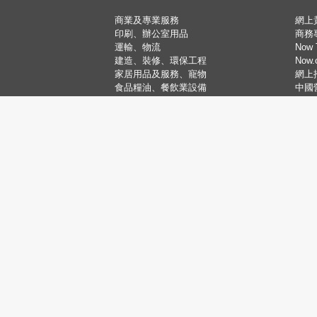
商業及專業服務
網上
印刷、辦公室用品
商務
運輸、物流
Now 
建造、裝修、環保工程
Now
家居用品及服務、寵物
網上
食品糧油、餐飲業設備
中國
五金、機械、儀器
刊登
電子零件及設備
塑膠、石油、化工
醫療美容、健康護理
飲食娛樂、購物旅遊
銀行金融、地產保險
服裝及配飾、紡織品
禮品、花卉、珠寶、玩具
教育、藝術、康體運動
電腦及資訊科技
社團、宗教、公共事業
婚禮服務