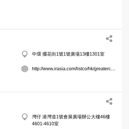
中環 擺花街1號1號廣場13樓1301室
http://www.irasia.com/listco/hk/greaterchina/index.htm
灣仔 港灣道1號會展廣場辦公大樓46樓
4601-4610室