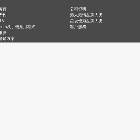
黃頁
公司資料
專刊
港人港情品牌大獎
TV
星級優秀品牌大獎
.com及手機應用程式
客戶服務
推廣
營銷方案
公司資料