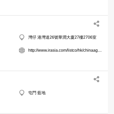
灣仔 港灣道26號華潤大廈27樓2706室
http://www.irasia.com/listco/hk/chinaagrotech/index.htm
屯門 藍地