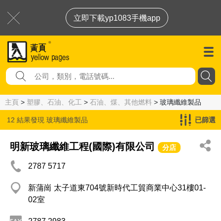
立即下載yp1083手機app
主頁
>
塑膠、石油、化工
>
石油、煤、其他燃料
> 玻璃纖維製品
12 結果發現
玻璃纖維製品
已篩選
明新玻璃纖維工程(國際)有限公司
分店
2787 5717
新蒲崗 太子道東704號新時代工貿商業中心31樓01-
02室