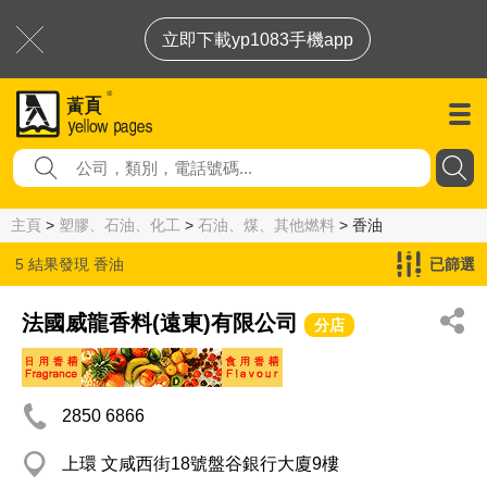
立即下載yp1083手機app
主頁
>
塑膠、石油、化工
>
石油、煤、其他燃料
> 香油
5 結果發現
香油
已篩選
法國威龍香料(遠東)有限公司
分店
2850 6866
上環 文咸西街18號盤谷銀行大廈9樓