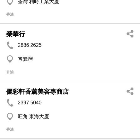
荃灣 利時工業大廈
香油
榮華行
2886 2625
筲箕灣
香油
儷彩軒香薰美容專商店
2397 5040
旺角 東海大廈
香油