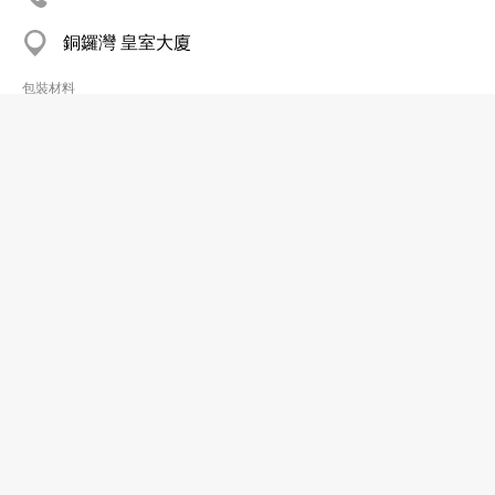
銅鑼灣 皇室大廈
包裝材料
美捷時包裝國際有限公司
2369 0428
紅磡 紅鸞道18號祥祺中心A座11樓1102室
http://www.majestyvalve.com
包裝材料
美德行有限公司
2544 1144