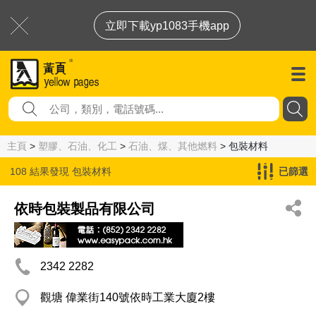
立即下載yp1083手機app
主頁
>
塑膠、石油、化工
>
石油、煤、其他燃料
> 包裝材料
108 結果發現
包裝材料
已篩選
依時包裝製品有限公司
2342 2282
觀塘 偉業街140號依時工業大廈2樓