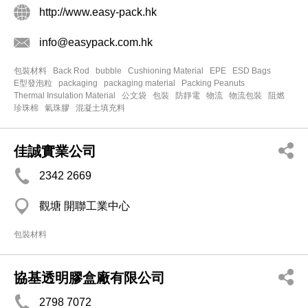
http://www.easy-pack.hk
info@easypack.com.hk
包裝材料
Back Rod
bubble
Cushioning Material
EPE
ESD Bags
E型發泡粒
packaging
packaging material
Packing Peanuts
Thermal Insulation Material
公文袋
包裝
防靜電
物流
物流包裝
阻燃
珍珠棉
氣珠膠
混凝土填充料
佳誠實業公司
2342 2669
觀塘 開聯工業中心
包裝材料
協基透明膠盒廠有限公司
2798 7072