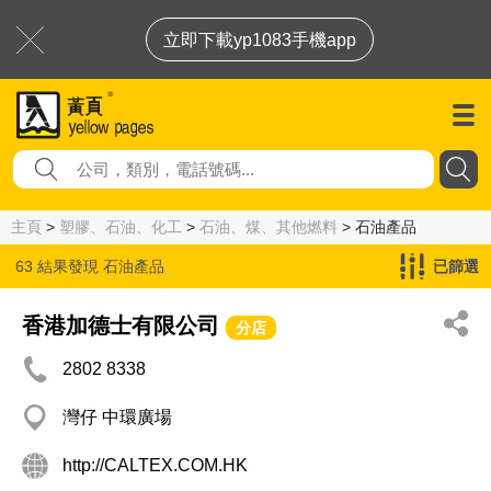
立即下載yp1083手機app
主頁
>
塑膠、石油、化工
>
石油、煤、其他燃料
> 石油產品
63 結果發現
石油產品
已篩選
香港加德士有限公司
分店
2802 8338
灣仔 中環廣場
http://CALTEX.COM.HK